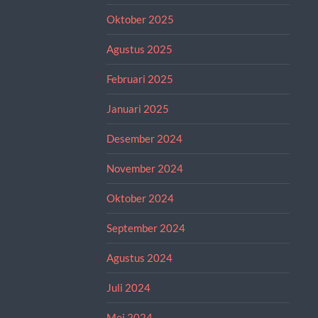
Oktober 2025
Agustus 2025
Februari 2025
Januari 2025
Desember 2024
November 2024
Oktober 2024
September 2024
Agustus 2024
Juli 2024
Mei 2024