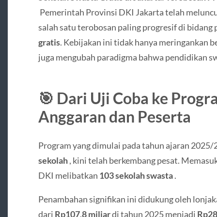
Pemerintah Provinsi DKI Jakarta telah meluncur
salah satu terobosan paling progresif di bidan
gratis
. Kebijakan ini tidak hanya meringankan be
juga mengubah paradigma bahwa pendidikan s
🎯 Dari Uji Coba ke Progr
Anggaran dan Peserta
Program yang dimulai pada tahun ajaran 2025/2
sekolah
, kini telah berkembang pesat. Memasu
DKI melibatkan
103 sekolah swasta
.
Penambahan signifikan ini didukung oleh lonjak
dari
Rp107,8 miliar
di tahun 2025 menjadi
Rp282