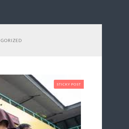
EGORIZED
STICKY POST