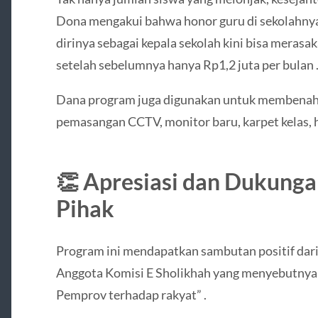
Dona mengakui bahwa honor guru di sekolahnya 
dirinya sebagai kepala sekolah kini bisa mera
setelah sebelumnya hanya Rp1,2 juta per bulan
Dana program juga digunakan untuk membenahi 
pemasangan CCTV, monitor baru, karpet kelas, h
👏 Apresiasi dan Dukunga
Pihak
Program ini mendapatkan sambutan positif dar
Anggota Komisi E Sholikhah yang menyebutnya 
Pemprov terhadap rakyat”
.