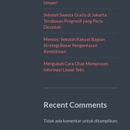
Umum?
Sekolah Swasta Gratis di Jakarta:
Terobosan Progresif yang Perlu
Dicontoh
Mensos: Sekolah Rakyat Bagian
Strategi Besar Pengentasan
Kemiskinan
Mengubah Cara Otak Memproses
Informasi Lewat Teks
Recent Comments
Tidak ada komentar untuk ditampilkan.