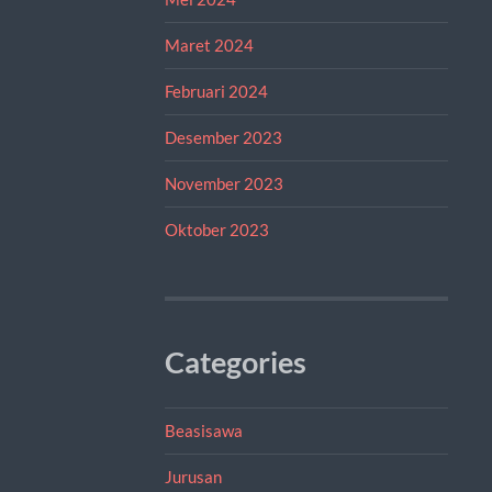
Maret 2024
Februari 2024
Desember 2023
November 2023
Oktober 2023
Categories
Beasisawa
Jurusan