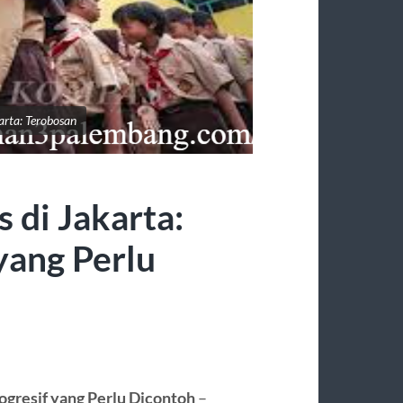
arta: Terobosan
 di Jakarta:
yang Perlu
rogresif yang Perlu Dicontoh
–