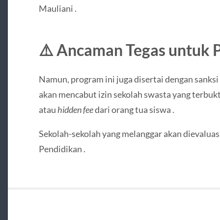
Mauliani
.
⚠️ Ancaman Tegas untuk 
Namun, program ini juga disertai dengan sank
akan mencabut izin sekolah swasta yang terbukt
atau
hidden fee
dari orang tua siswa
.
Sekolah-sekolah yang melanggar akan dievalua
Pendidikan
.