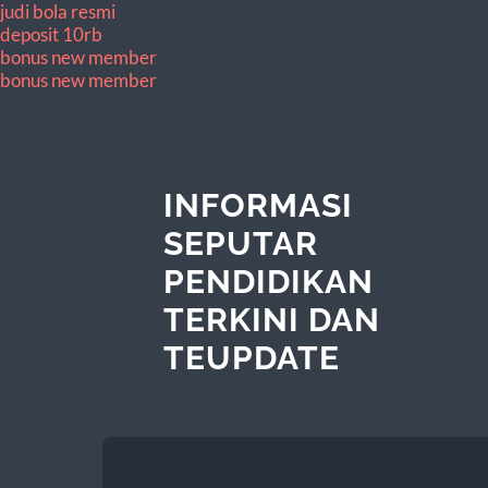
judi bola resmi
deposit 10rb
bonus new member
bonus new member
INFORMASI
SEPUTAR
PENDIDIKAN
TERKINI DAN
TEUPDATE