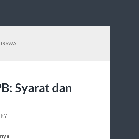
SISAWA
B: Syarat dan
CKY
rnya