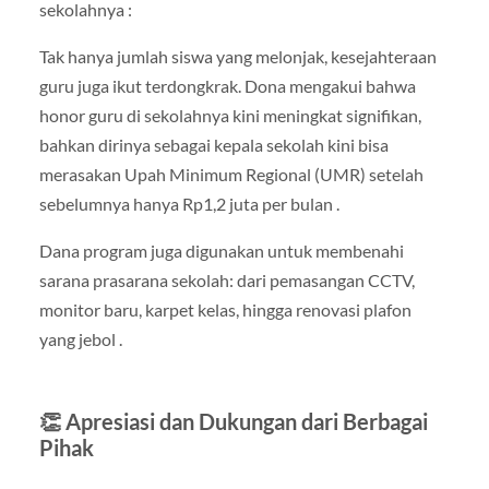
sekolahnya
:
Tak hanya jumlah siswa yang melonjak, kesejahteraan
guru juga ikut terdongkrak. Dona mengakui bahwa
honor guru di sekolahnya kini meningkat signifikan,
bahkan dirinya sebagai kepala sekolah kini bisa
merasakan Upah Minimum Regional (UMR) setelah
sebelumnya hanya Rp1,2 juta per bulan
.
Dana program juga digunakan untuk membenahi
sarana prasarana sekolah: dari pemasangan CCTV,
monitor baru, karpet kelas, hingga renovasi plafon
yang jebol
.
👏 Apresiasi dan Dukungan dari Berbagai
Pihak