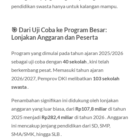
pendidikan swasta hanya untuk kalangan mampu.
🎯 Dari Uji Coba ke Program Besar:
Lonjakan Anggaran dan Peserta
Program yang dimulai pada tahun ajaran 2025/2026
sebagai uji coba dengan
40 sekolah
, kini telah
berkembang pesat. Memasuki tahun ajaran
2026/2027, Pemprov DKI melibatkan
103 sekolah
swasta
.
Penambahan signifikan ini didukung oleh lonjakan
anggaran yang luar biasa, dari
Rp107,8 miliar
di tahun
2025 menjadi
Rp282,4 miliar
di tahun 2026
. Anggaran
ini mencakup jenjang pendidikan dari SD, SMP,
SMA/SMK, hingga SLB
.