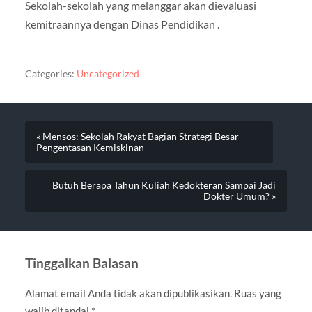
Sekolah-sekolah yang melanggar akan dievaluasi
kemitraannya dengan Dinas Pendidikan
.
Categories:
Uncategorized
« Mensos: Sekolah Rakyat Bagian Strategi Besar
Pengentasan Kemiskinan
Butuh Berapa Tahun Kuliah Kedokteran Sampai Jadi
Dokter Umum? »
Tinggalkan Balasan
Alamat email Anda tidak akan dipublikasikan.
Ruas yang
wajib ditandai
*