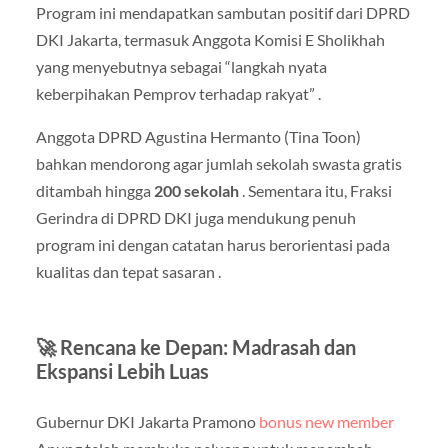
Program ini mendapatkan sambutan positif dari DPRD
DKI Jakarta, termasuk Anggota Komisi E Sholikhah
yang menyebutnya sebagai “langkah nyata
keberpihakan Pemprov terhadap rakyat”
.
Anggota DPRD Agustina Hermanto (Tina Toon)
bahkan mendorong agar jumlah sekolah swasta gratis
ditambah hingga
200 sekolah
. Sementara itu, Fraksi
Gerindra di DPRD DKI juga mendukung penuh
program ini dengan catatan harus berorientasi pada
kualitas dan tepat sasaran
.
🚀 Rencana ke Depan: Madrasah dan
Ekspansi Lebih Luas
Gubernur DKI Jakarta Pramono
bonus new member