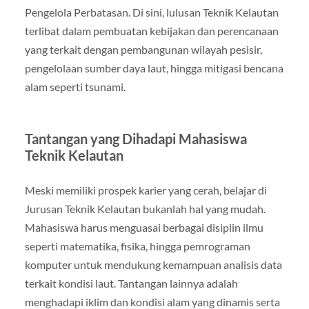
Pengelola Perbatasan. Di sini, lulusan Teknik Kelautan
terlibat dalam pembuatan kebijakan dan perencanaan
yang terkait dengan pembangunan wilayah pesisir,
pengelolaan sumber daya laut, hingga mitigasi bencana
alam seperti tsunami.
Tantangan yang Dihadapi Mahasiswa
Teknik Kelautan
Meski memiliki prospek karier yang cerah, belajar di
Jurusan Teknik Kelautan bukanlah hal yang mudah.
Mahasiswa harus menguasai berbagai disiplin ilmu
seperti matematika, fisika, hingga pemrograman
komputer untuk mendukung kemampuan analisis data
terkait kondisi laut. Tantangan lainnya adalah
menghadapi iklim dan kondisi alam yang dinamis serta