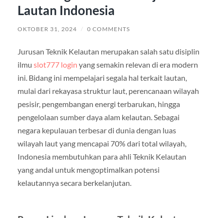
Lautan Indonesia
OKTOBER 31, 2024
/
0 COMMENTS
Jurusan Teknik Kelautan merupakan salah satu disiplin
ilmu
slot777 login
yang semakin relevan di era modern
ini. Bidang ini mempelajari segala hal terkait lautan,
mulai dari rekayasa struktur laut, perencanaan wilayah
pesisir, pengembangan energi terbarukan, hingga
pengelolaan sumber daya alam kelautan. Sebagai
negara kepulauan terbesar di dunia dengan luas
wilayah laut yang mencapai 70% dari total wilayah,
Indonesia membutuhkan para ahli Teknik Kelautan
yang andal untuk mengoptimalkan potensi
kelautannya secara berkelanjutan.