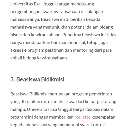
Universitas Esa Unggul sangat mendukung
pengembangan jiwa kewirausahaan di kalangan
mahasiswanya. Beasiswa ini di berikan kepada
mahasiswa yang menunjukkan potensi dalam bidang
bisnis dan kewirausahaan. Penerima beasiswa ini tidak
hanya mendapatkan bantuan finansial, tetapi juga
akses ke program pelatihan dan mentoring dari para
ahli di bidang kewirausahaan.
3. Beasiswa Bidikmisi
Beasiswa Bidikmisi merupakan program pemerintah
yang di tujukan untuk mahasiswa dari keluarga kurang
mampu. Universitas Esa Unggul berpartisipasi dalam
program ini dengan memberikan
roulette
kesempatan
kepada mahasiswa yang memenuhi syarat untuk