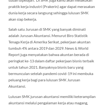
sudah dipelajari. Di SMK juga kamu akan melakukan
praktik kerja industri (Prakerin) agar dapat merasakan
dunia kerja secara langsung sehingga lulusan SMK
akan siap bekerja.
Salah satu Jurusan di SMK yang banyak diminati
adalah Jurusan Akuntansi. Menurut Biro Statistik
Tenaga Kerja di Amerika Serikat, pekerjaan akuntan
tumbuh 4% antara 2019 dan 2029. News & World
Report juga menyatakan bahwa akuntan berada di
peringkat ke-13 dalam daftar pekerjaan bisnis terbaik
untuk tahun 2021. Banyaknya bisnis baru yang
bermunculan setelah pandemi covid-19 ini membuka
peluang kerja bagi para lulusan SMK Jurusan
Akuntansi.
Lulusan SMK jurusan akuntansi memiliki keterampilan
akuntansi melalui pengalaman kerja atau magang,