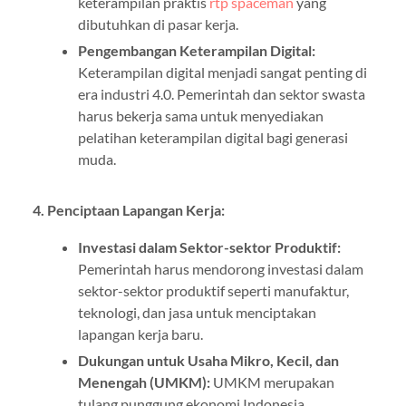
keterampilan praktis
rtp spaceman
yang
dibutuhkan di pasar kerja.
Pengembangan Keterampilan Digital:
Keterampilan digital menjadi sangat penting di
era industri 4.0. Pemerintah dan sektor swasta
harus bekerja sama untuk menyediakan
pelatihan keterampilan digital bagi generasi
muda.
4. Penciptaan Lapangan Kerja:
Investasi dalam Sektor-sektor Produktif:
Pemerintah harus mendorong investasi dalam
sektor-sektor produktif seperti manufaktur,
teknologi, dan jasa untuk menciptakan
lapangan kerja baru.
Dukungan untuk Usaha Mikro, Kecil, dan
Menengah (UMKM):
UMKM merupakan
tulang punggung ekonomi Indonesia.