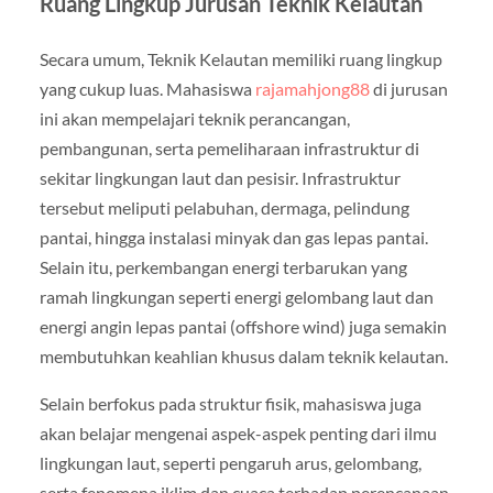
Ruang Lingkup Jurusan Teknik Kelautan
Secara umum, Teknik Kelautan memiliki ruang lingkup
yang cukup luas. Mahasiswa
rajamahjong88
di jurusan
ini akan mempelajari teknik perancangan,
pembangunan, serta pemeliharaan infrastruktur di
sekitar lingkungan laut dan pesisir. Infrastruktur
tersebut meliputi pelabuhan, dermaga, pelindung
pantai, hingga instalasi minyak dan gas lepas pantai.
Selain itu, perkembangan energi terbarukan yang
ramah lingkungan seperti energi gelombang laut dan
energi angin lepas pantai (offshore wind) juga semakin
membutuhkan keahlian khusus dalam teknik kelautan.
Selain berfokus pada struktur fisik, mahasiswa juga
akan belajar mengenai aspek-aspek penting dari ilmu
lingkungan laut, seperti pengaruh arus, gelombang,
serta fenomena iklim dan cuaca terhadap perencanaan