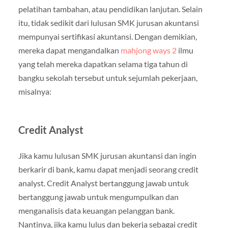
pelatihan tambahan, atau pendidikan lanjutan. Selain
itu, tidak sedikit dari lulusan SMK jurusan akuntansi
mempunyai sertifikasi akuntansi. Dengan demikian,
mereka dapat mengandalkan
mahjong ways 2
ilmu
yang telah mereka dapatkan selama tiga tahun di
bangku sekolah tersebut untuk sejumlah pekerjaan,
misalnya:
Credit Analyst
Jika kamu lulusan SMK jurusan akuntansi dan ingin
berkarir di bank, kamu dapat menjadi seorang credit
analyst. Credit Analyst bertanggung jawab untuk
bertanggung jawab untuk mengumpulkan dan
menganalisis data keuangan pelanggan bank.
Nantinya, jika kamu lulus dan bekerja sebagai credit