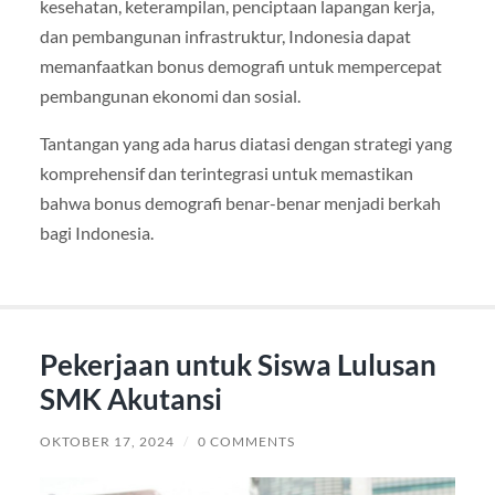
kesehatan, keterampilan, penciptaan lapangan kerja,
dan pembangunan infrastruktur, Indonesia dapat
memanfaatkan bonus demografi untuk mempercepat
pembangunan ekonomi dan sosial.
Tantangan yang ada harus diatasi dengan strategi yang
komprehensif dan terintegrasi untuk memastikan
bahwa bonus demografi benar-benar menjadi berkah
bagi Indonesia.
Pekerjaan untuk Siswa Lulusan
SMK Akutansi
OKTOBER 17, 2024
/
0 COMMENTS