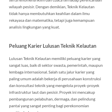
wilayah pesisir. Dengan demikian, Teknik Kelautan
tidak hanya membutuhkan keahlian dalam ilmu
rekayasa dan matematika, tetapi juga kemampuan
analisis lingkungan yang kuat.
Peluang Karier Lulusan Teknik Kelautan
Lulusan Teknik Kelautan memiliki peluang karier yang
sangat luas, baik di sektor swasta, pemerintah, maupun
lembaga internasional. Salah satu jalur karier yang
paling umum adalah bekerja di perusahaan konstruksi
dan konsultasi teknik yang mengelola proyek-proyek
infrastruktur laut dan pesisir. Proyek ini mencakup
pembangunan pelabuhan, dermaga, dan pelindung
pantai yang sangat penting bagi perekonomian