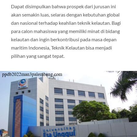
Dapat disimpulkan bahwa prospek dari jurusan ini
akan semakin luas, selaras dengan kebutuhan global
dan nasional terhadap keahlian teknik kelautan. Bagi
para calon mahasiswa yang memiliki minat di bidang
kelautan dan ingin berkontribusi pada masa depan
maritim Indonesia, Teknik Kelautan bisa menjadi
pilihan yang sangat tepat.