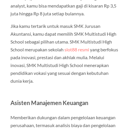
analyst, kamu bisa mendapatkan gaji di kisaran Rp 3,5
juta hingga Rp 8 juta setiap bulannya.
Jika kamu tertarik untuk masuk SMK Jurusan
Akuntansi, kamu dapat memilih SMK Multistudi High
School sebagai pilihan utama. SMK Multistudi High
School merupakan sekolah
slot88 resmi
yang berfokus
pada inovasi, prestasi dan akhlak mulia. Melalui
inovasi, SMK Multistudi High School menerapkan
pendidikan vokasi yang sesuai dengan kebutuhan
dunia kerja.
Asisten Manajemen Keuangan
Memberikan dukungan dalam pengelolaan keuangan
perusahaan, termasuk analisis biaya dan pengelolaan