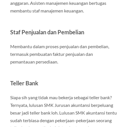
anggaran. Asisten manajemen keuangan bertugas
membantu staf manajemen keuangan.
Staf Penjualan dan Pembelian
Membantu dalam proses penjualan dan pembelian,
termasuk pembuatan faktur penjualan dan
pemantauan persediaan.
Teller Bank
Siapa sih yang tidak mau bekerja sebagai teller bank?
Ternyata, lulusan SMK Jurusan akuntansi berpeluang
besar jadi teller bank loh. Lulusan SMK akuntansi tentu
sudah terbiasa dengan pekerjaan-pekerjaan seorang