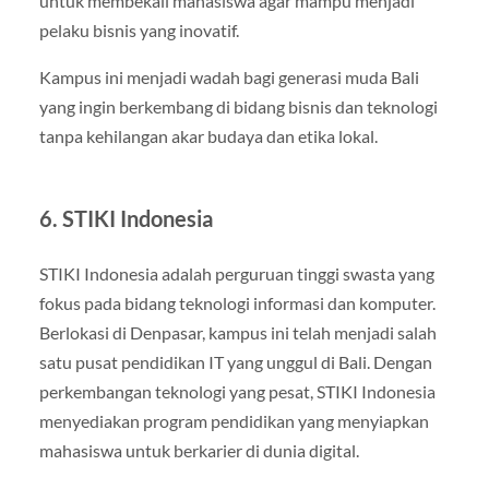
untuk membekali mahasiswa agar mampu menjadi
pelaku bisnis yang inovatif.
Kampus ini menjadi wadah bagi generasi muda Bali
yang ingin berkembang di bidang bisnis dan teknologi
tanpa kehilangan akar budaya dan etika lokal.
6. STIKI Indonesia
STIKI Indonesia adalah perguruan tinggi swasta yang
fokus pada bidang teknologi informasi dan komputer.
Berlokasi di Denpasar, kampus ini telah menjadi salah
satu pusat pendidikan IT yang unggul di Bali. Dengan
perkembangan teknologi yang pesat, STIKI Indonesia
menyediakan program pendidikan yang menyiapkan
mahasiswa untuk berkarier di dunia digital.