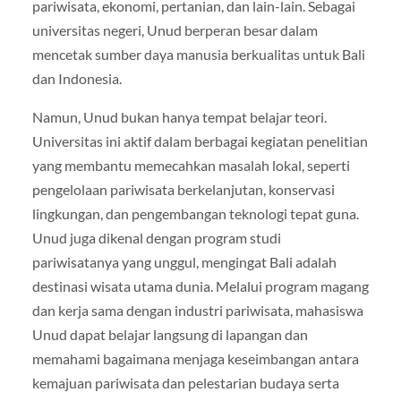
pariwisata, ekonomi, pertanian, dan lain-lain. Sebagai
universitas negeri, Unud berperan besar dalam
mencetak sumber daya manusia berkualitas untuk Bali
dan Indonesia.
Namun, Unud bukan hanya tempat belajar teori.
Universitas ini aktif dalam berbagai kegiatan penelitian
yang membantu memecahkan masalah lokal, seperti
pengelolaan pariwisata berkelanjutan, konservasi
lingkungan, dan pengembangan teknologi tepat guna.
Unud juga dikenal dengan program studi
pariwisatanya yang unggul, mengingat Bali adalah
destinasi wisata utama dunia. Melalui program magang
dan kerja sama dengan industri pariwisata, mahasiswa
Unud dapat belajar langsung di lapangan dan
memahami bagaimana menjaga keseimbangan antara
kemajuan pariwisata dan pelestarian budaya serta