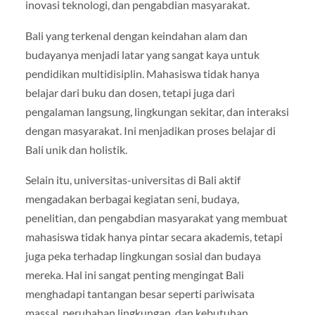
inovasi teknologi, dan pengabdian masyarakat.
Bali yang terkenal dengan keindahan alam dan
budayanya menjadi latar yang sangat kaya untuk
pendidikan multidisiplin. Mahasiswa tidak hanya
belajar dari buku dan dosen, tetapi juga dari
pengalaman langsung, lingkungan sekitar, dan interaksi
dengan masyarakat. Ini menjadikan proses belajar di
Bali unik dan holistik.
Selain itu, universitas-universitas di Bali aktif
mengadakan berbagai kegiatan seni, budaya,
penelitian, dan pengabdian masyarakat yang membuat
mahasiswa tidak hanya pintar secara akademis, tetapi
juga peka terhadap lingkungan sosial dan budaya
mereka. Hal ini sangat penting mengingat Bali
menghadapi tantangan besar seperti pariwisata
massal, perubahan lingkungan, dan kebutuhan