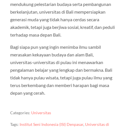
mendukung pelestarian budaya serta pembangunan
berkelanjutan, universitas di Bali mempersiapkan
generasi muda yang tidak hanya cerdas secara
akademik, tetapi juga berjiwa sosial, kreatif, dan peduli
terhadap masa depan Bali.
Bagi siapa pun yang ingin menimba ilmu sambil
merasakan kekayaan budaya dan alam Bali,
universitas-universitas di pulau ini menawarkan
pengalaman belajar yang lengkap dan bermakna. Bali
tidak hanya pulau wisata, tetapi juga pulau ilmu yang
terus berkembang dan memberi harapan bagi masa
depan yang cerah.
Categories:
Universitas
Tags:
Institut Seni Indonesia (ISI) Denpasar
,
Universitas di