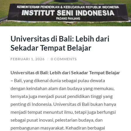
Universitas di Bali: Lebih dari
Sekadar Tempat Belajar
FEBRUARI 1, 2026
/
0 COMMENTS
Universitas di Bali: Lebih dari Sekadar Tempat Belajar
–
Bali, yang dikenal dunia sebagai pulau dewata
dengan keindahan alam dan budaya yang memukau,
ternyata juga menjadi pusat pendidikan tinggi yang
penting di Indonesia. Universitas di Bali bukan hanya
menjadi tempat menuntut ilmu, tetapi juga berfungsi
sebagai pusat inovasi, pelestarian budaya, dan
pembangunan masyarakat. Kehadiran berbagai