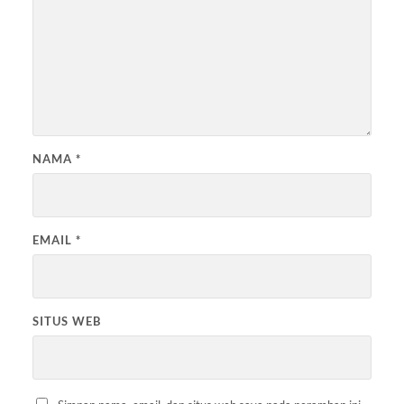
NAMA
*
EMAIL
*
SITUS WEB