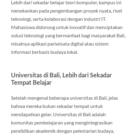
Lebih dari sekadar belajar teori komputer, kampus ini
menekankan pada pengembangan proyek nyata, riset
teknologi, serta kolaborasi dengan industri IT.
Mahasiswa didorong untuk inovatif dan menciptakan
solusi teknologi yang bermanfaat bagi masyarakat Bali,
misalnya aplikasi pariwisata digital atau sistem
informasi berbasis budaya lokal.
Universitas di Bali, Lebih dari Sekadar
Tempat Belajar
Setelah mengenal beberapa universitas di Bali, jelas
bahwa mereka bukan sekadar tempat untuk
mendapatkan gelar. Universitas di Bali adalah
komunitas pembelajaran yang mengintegrasikan
pendidikan akademik dengan pelestarian budaya,