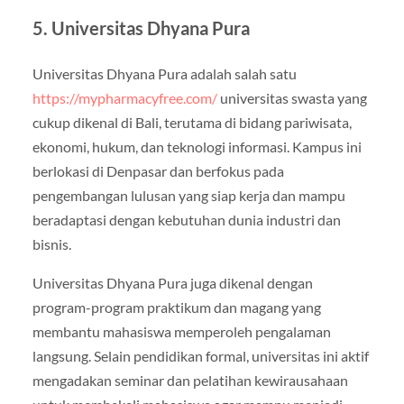
5. Universitas Dhyana Pura
Universitas Dhyana Pura adalah salah satu
https://mypharmacyfree.com/
universitas swasta yang
cukup dikenal di Bali, terutama di bidang pariwisata,
ekonomi, hukum, dan teknologi informasi. Kampus ini
berlokasi di Denpasar dan berfokus pada
pengembangan lulusan yang siap kerja dan mampu
beradaptasi dengan kebutuhan dunia industri dan
bisnis.
Universitas Dhyana Pura juga dikenal dengan
program-program praktikum dan magang yang
membantu mahasiswa memperoleh pengalaman
langsung. Selain pendidikan formal, universitas ini aktif
mengadakan seminar dan pelatihan kewirausahaan