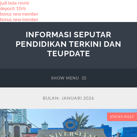
judi bola resmi
deposit 10rb
bonus new member
bonus new member
INFORMASI SEPUTAR
PENDIDIKAN TERKINI DAN
TEUPDATE
SHOW MENU
BULAN:
JANUARI 2026
STICKY POST