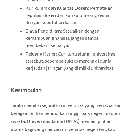
Kurikulum dan Kualitas Dosen: Perhatikan
reputasi dosen dan kurikulum yang sesuai
dengan kebutuhan karier.
Biaya Pendidikan: Sesuaikan dengan
kemampuan finansial, jangan sampai
membebani keluarga.
Peluang Karier: Cari tahu alumni universitas
tersebut, seberapa sukses mereka di dunia
kerja, dan jaringan yang di miliki universitas.
Kesimpulan
Jambi memiliki sejumlah universitas yang menawarkan
beragam pilihan pendidikan tinggi, baik negeri maupun
swasta. Universitas Jambi (UNJA) menjadi pilihan
utama bagi yang mencari universitas negeri lengkap