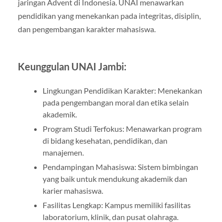
jaringan Advent di Indonesia. UNAI menawarkan
pendidikan yang menekankan pada integritas, disiplin,
dan pengembangan karakter mahasiswa.
Keunggulan UNAI Jambi:
Lingkungan Pendidikan Karakter: Menekankan
pada pengembangan moral dan etika selain
akademik.
Program Studi Terfokus: Menawarkan program
di bidang kesehatan, pendidikan, dan
manajemen.
Pendampingan Mahasiswa: Sistem bimbingan
yang baik untuk mendukung akademik dan
karier mahasiswa.
Fasilitas Lengkap: Kampus memiliki fasilitas
laboratorium, klinik, dan pusat olahraga.