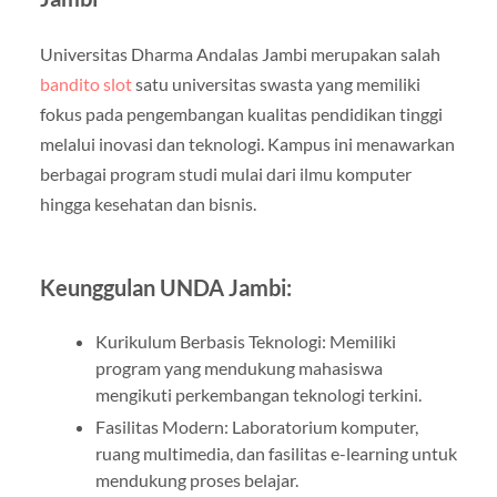
Universitas Dharma Andalas Jambi merupakan salah
bandito slot
satu universitas swasta yang memiliki
fokus pada pengembangan kualitas pendidikan tinggi
melalui inovasi dan teknologi. Kampus ini menawarkan
berbagai program studi mulai dari ilmu komputer
hingga kesehatan dan bisnis.
Keunggulan UNDA Jambi:
Kurikulum Berbasis Teknologi: Memiliki
program yang mendukung mahasiswa
mengikuti perkembangan teknologi terkini.
Fasilitas Modern: Laboratorium komputer,
ruang multimedia, dan fasilitas e-learning untuk
mendukung proses belajar.