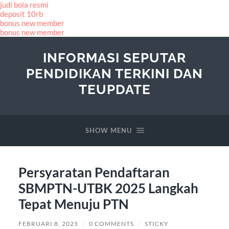
judi bola resmi
deposit 10rb
bonus new member
bonus new member
INFORMASI SEPUTAR
PENDIDIKAN TERKINI DAN
TEUPDATE
SHOW MENU
Persyaratan Pendaftaran
SBMPTN-UTBK 2025 Langkah
Tepat Menuju PTN
FEBRUARI 8, 2025
/
0 COMMENTS
/
STICKY