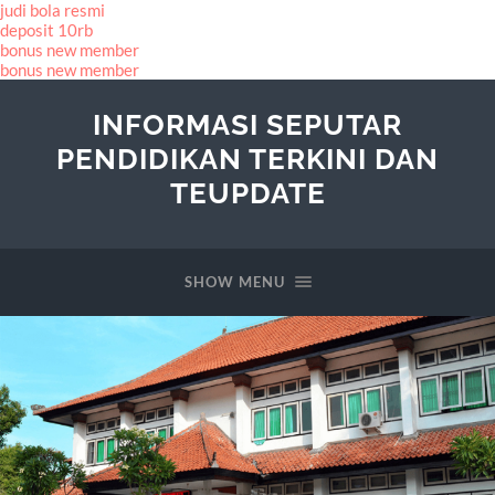
judi bola resmi
deposit 10rb
bonus new member
bonus new member
INFORMASI SEPUTAR
PENDIDIKAN TERKINI DAN
TEUPDATE
SHOW MENU