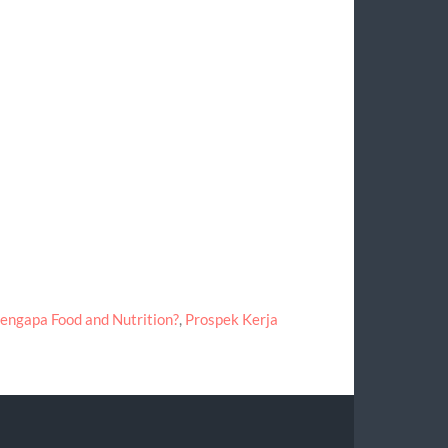
engapa Food and Nutrition?
,
Prospek Kerja