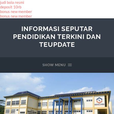
judi bola resmi
deposit 10rb
bonus new member
bonus new member
INFORMASI SEPUTAR
PENDIDIKAN TERKINI DAN
TEUPDATE
SHOW MENU