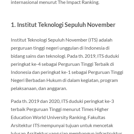
internasional menurut The Impact Ranking.
1. Institut Teknologi Sepuluh November
Institut Teknologi Sepuluh November (ITS) adalah
perguruan tinggi negeri unggulan di Indonesia di
bidang sains dan teknologi. Pada th. 2019, ITS duduki
peringkat ke-4 sebagai Perguruan Tinggi Terbaik di
Indonesia dan peringkat ke-1 sebagai Perguruan Tinggi
Negeri Berbadan Hukum di dalam kegiatan, program
pelaksanaan, dan anggaran.
Pada th. 2019 dan 2020, ITS duduki peringkat ke-3
terbaik Perguruan Tinggi menurut Times Higher
Education World University Ranking. Fakultas
Arsitektur ITS mempunyai tujuan untuk mencetak
lulusan Arsitektur yang siap membangun infrastruktur