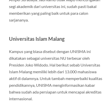
segi akademik dari universitas ini, sudah pasti bakal
memberikan yang paling baik untuk para calon
sarjananya.
Universitas Islam Malang
Kampus yang biasa disebut dengan UNISMA ini
dikatakan sebagai universitas NU terbesar oleh
Presiden Joko Widodo. Hal berikut sebab Universitas
Islam Malang memiliki lebih dari 13.000 mahasiswa
aktif di dalamnya. Untuk tambah memperbaiki kualitas
pendidikannya, UNISMA menginformasikan kabar
bahwa sudah ada persiapan untuk mencapai akreditas
internasional.