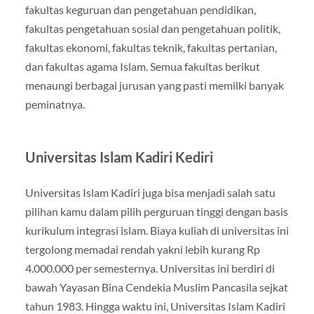
fakultas keguruan dan pengetahuan pendidikan,
fakultas pengetahuan sosial dan pengetahuan politik,
fakultas ekonomi, fakultas teknik, fakultas pertanian,
dan fakultas agama Islam. Semua fakultas berikut
menaungi berbagai jurusan yang pasti memilki banyak
peminatnya.
Universitas Islam Kadiri Kediri
Universitas Islam Kadiri juga bisa menjadi salah satu
pilihan kamu dalam pilih perguruan tinggi dengan basis
kurikulum integrasi islam. Biaya kuliah di universitas ini
tergolong memadai rendah yakni lebih kurang Rp
4.000.000 per semesternya. Universitas ini berdiri di
bawah Yayasan Bina Cendekia Muslim Pancasila sejkat
tahun 1983. Hingga waktu ini, Universitas Islam Kadiri