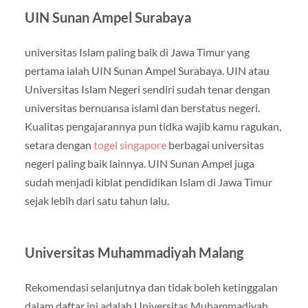
UIN Sunan Ampel Surabaya
universitas Islam paling baik di Jawa Timur yang
pertama ialah UIN Sunan Ampel Surabaya. UIN atau
Universitas Islam Negeri sendiri sudah tenar dengan
universitas bernuansa islami dan berstatus negeri.
Kualitas pengajarannya pun tidka wajib kamu ragukan,
setara dengan
togel singapore
berbagai universitas
negeri paling baik lainnya. UIN Sunan Ampel juga
sudah menjadi kiblat pendidikan Islam di Jawa Timur
sejak lebih dari satu tahun lalu.
Universitas Muhammadiyah Malang
Rekomendasi selanjutnya dan tidak boleh ketinggalan
dalam daftar ini adalah Universitas Muhammadiyah