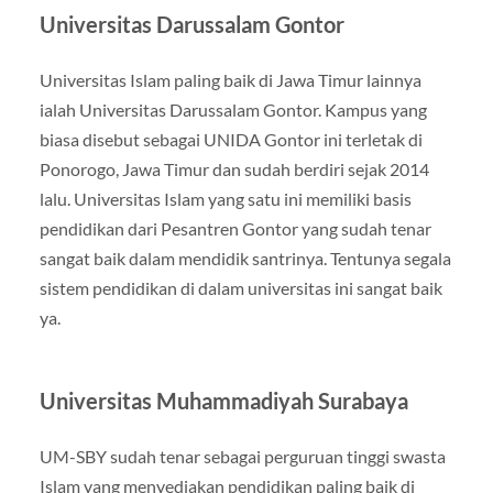
Universitas Darussalam Gontor
Universitas Islam paling baik di Jawa Timur lainnya
ialah Universitas Darussalam Gontor. Kampus yang
biasa disebut sebagai UNIDA Gontor ini terletak di
Ponorogo, Jawa Timur dan sudah berdiri sejak 2014
lalu. Universitas Islam yang satu ini memiliki basis
pendidikan dari Pesantren Gontor yang sudah tenar
sangat baik dalam mendidik santrinya. Tentunya segala
sistem pendidikan di dalam universitas ini sangat baik
ya.
Universitas Muhammadiyah Surabaya
UM-SBY sudah tenar sebagai perguruan tinggi swasta
Islam yang menyediakan pendidikan paling baik di