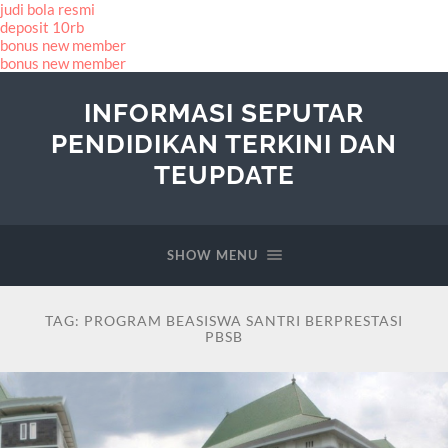
judi bola resmi
deposit 10rb
bonus new member
bonus new member
INFORMASI SEPUTAR
PENDIDIKAN TERKINI DAN
TEUPDATE
SHOW MENU
TAG:
PROGRAM BEASISWA SANTRI BERPRESTASI
PBSB