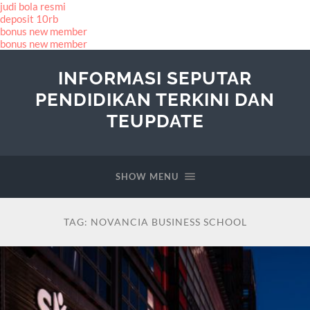
judi bola resmi
deposit 10rb
bonus new member
bonus new member
INFORMASI SEPUTAR
PENDIDIKAN TERKINI DAN
TEUPDATE
SHOW MENU
TAG:
NOVANCIA BUSINESS SCHOOL