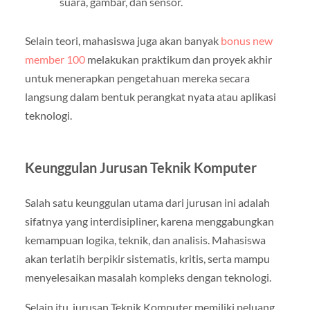
suara, gambar, dan sensor.
Selain teori, mahasiswa juga akan banyak
bonus new
member 100
melakukan praktikum dan proyek akhir
untuk menerapkan pengetahuan mereka secara
langsung dalam bentuk perangkat nyata atau aplikasi
teknologi.
Keunggulan Jurusan Teknik Komputer
Salah satu keunggulan utama dari jurusan ini adalah
sifatnya yang interdisipliner, karena menggabungkan
kemampuan logika, teknik, dan analisis. Mahasiswa
akan terlatih berpikir sistematis, kritis, serta mampu
menyelesaikan masalah kompleks dengan teknologi.
Selain itu, jurusan Teknik Komputer memiliki peluang