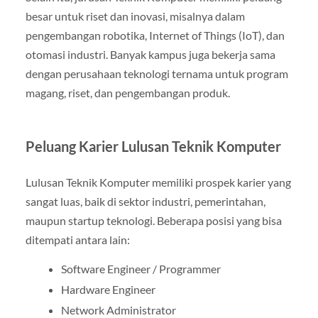
besar untuk riset dan inovasi, misalnya dalam
pengembangan robotika, Internet of Things (IoT), dan
otomasi industri. Banyak kampus juga bekerja sama
dengan perusahaan teknologi ternama untuk program
magang, riset, dan pengembangan produk.
Peluang Karier Lulusan Teknik Komputer
Lulusan Teknik Komputer memiliki prospek karier yang
sangat luas, baik di sektor industri, pemerintahan,
maupun startup teknologi. Beberapa posisi yang bisa
ditempati antara lain:
Software Engineer / Programmer
Hardware Engineer
Network Administrator