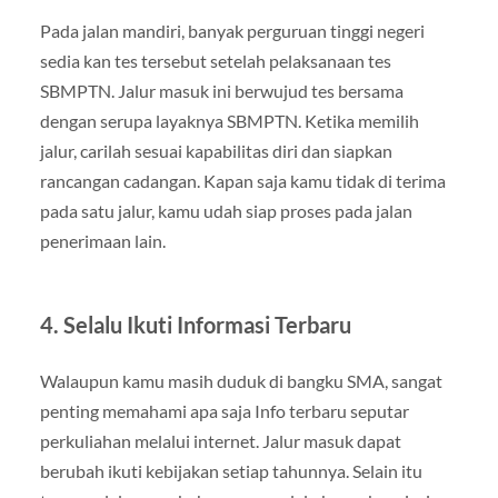
Pada jalan mandiri, banyak perguruan tinggi negeri
sedia kan tes tersebut setelah pelaksanaan tes
SBMPTN. Jalur masuk ini berwujud tes bersama
dengan serupa layaknya SBMPTN. Ketika memilih
jalur, carilah sesuai kapabilitas diri dan siapkan
rancangan cadangan. Kapan saja kamu tidak di terima
pada satu jalur, kamu udah siap proses pada jalan
penerimaan lain.
4. Selalu Ikuti Informasi Terbaru
Walaupun kamu masih duduk di bangku SMA, sangat
penting memahami apa saja Info terbaru seputar
perkuliahan melalui internet. Jalur masuk dapat
berubah ikuti kebijakan setiap tahunnya. Selain itu