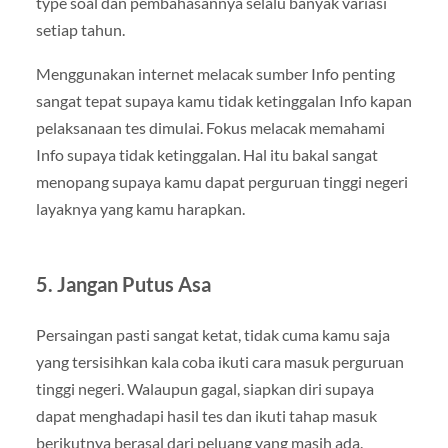
type soal dan pembahasannya selalu banyak variasi
setiap tahun.
Menggunakan internet melacak sumber Info penting
sangat tepat supaya kamu tidak ketinggalan Info kapan
pelaksanaan tes dimulai. Fokus melacak memahami
Info supaya tidak ketinggalan. Hal itu bakal sangat
menopang supaya kamu dapat perguruan tinggi negeri
layaknya yang kamu harapkan.
5. Jangan Putus Asa
Persaingan pasti sangat ketat, tidak cuma kamu saja
yang tersisihkan kala coba ikuti cara masuk perguruan
tinggi negeri. Walaupun gagal, siapkan diri supaya
dapat menghadapi hasil tes dan ikuti tahap masuk
berikutnya berasal dari peluang yang masih ada.