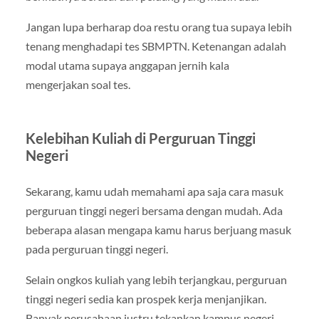
Jangan lupa berharap doa restu orang tua supaya lebih
tenang menghadapi tes SBMPTN. Ketenangan adalah
modal utama supaya anggapan jernih kala
mengerjakan soal tes.
Kelebihan Kuliah di Perguruan Tinggi
Negeri
Sekarang, kamu udah memahami apa saja cara masuk
perguruan tinggi negeri bersama dengan mudah. Ada
beberapa alasan mengapa kamu harus berjuang masuk
pada perguruan tinggi negeri.
Selain ongkos kuliah yang lebih terjangkau, perguruan
tinggi negeri sedia kan prospek kerja menjanjikan.
Banyak perusahaan justru tekankan kampus negeri