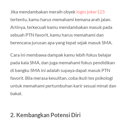
Jika mendambakan meraih obyek
login joker123
tertentu, kamu harus memahami kemana arah jalan.
Artinya, terkecuali kamu mendambakan masuk pada
sebuah PTN favorit, kamu harus memahami dan
berencana jurusan apa yang tepat sejak masuk SMA.
Cara ini membawa dampak kamu lebih fokus belajar
pada kala SMA, dan juga memahami fokus pendidikan
di bangku SMA ini adalah supaya dapat masuk PTN
favorit. Bila merasa kesulitan, coba ikuti tes psikologi
untuk memahami pertumbuhan karir sesuai minat dan
bakat.
2. Kembangkan Potensi Diri