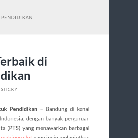
 PENDIDIKAN
erbaik di
idikan
STICKY
tuk Pendidikan
– Bandung di kenal
i Indonesia, dengan banyak perguruan
asta (PTS) yang menawarkan berbagai
a
mahjong slot
yang ingin melanjutkan