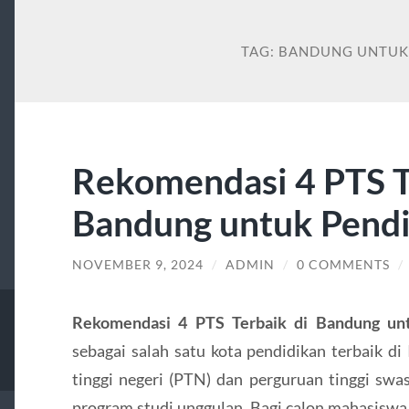
TAG:
BANDUNG UNTUK
Rekomendasi 4 PTS T
Bandung untuk Pend
NOVEMBER 9, 2024
/
ADMIN
/
0 COMMENTS
/
Rekomendasi 4 PTS Terbaik di Bandung un
sebagai salah satu kota pendidikan terbaik d
tinggi negeri (PTN) dan perguruan tinggi sw
program studi unggulan. Bagi calon mahasisw